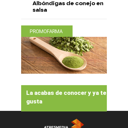
Albóndigas de conejo en
salsa
PROMOFARMA
La acabas de conocer y ya te
gusta