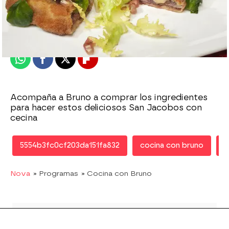
Nova
Publicado:
02 de marzo de 2012, 18:33
Whatsapp
Facebook
X
Flipboard
Acompaña a Bruno a comprar los ingredientes
para hacer estos deliciosos San Jacobos con
cecina
5554b3fc0cf203da151fa832
cocina con bruno
r
Nova
» Programas
» Cocina con Bruno