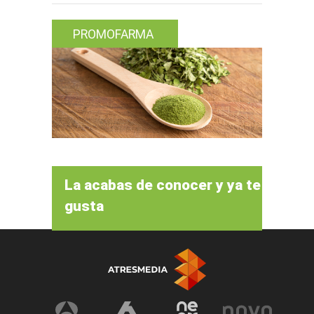
PROMOFARMA
La acabas de conocer y ya te
gusta