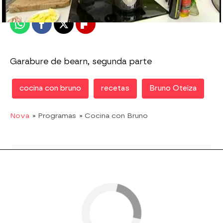
Publicado:
09 de marzo de 2012, 16:57
Whatsapp
Facebook
X
Flipboard
Garabure de bearn, segunda parte
cocina con bruno
recetas
Bruno Oteiza
Nova
» Programas
» Cocina con Bruno