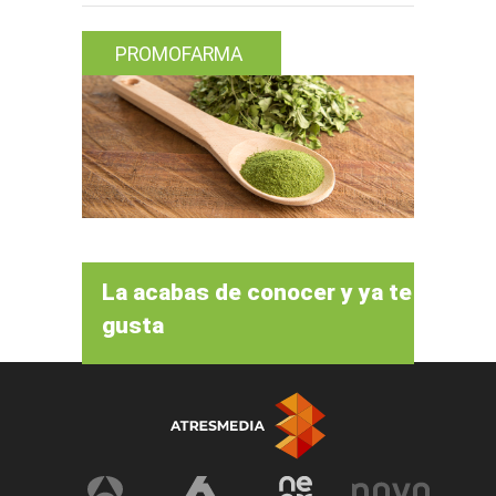
PROMOFARMA
La acabas de conocer y ya te
gusta