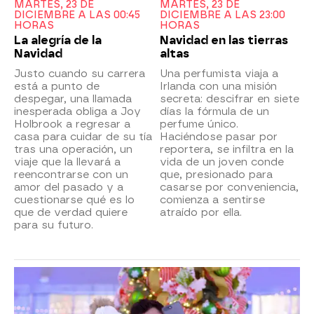
MARTES, 23 DE
MARTES, 23 DE
DICIEMBRE A LAS 00:45
DICIEMBRE A LAS 23:00
HORAS
HORAS
La alegría de la
Navidad en las tierras
Navidad
altas
Justo cuando su carrera
Una perfumista viaja a
está a punto de
Irlanda con una misión
despegar, una llamada
secreta: descifrar en siete
inesperada obliga a Joy
días la fórmula de un
Holbrook a regresar a
perfume único.
casa para cuidar de su tía
Haciéndose pasar por
tras una operación, un
reportera, se infiltra en la
viaje que la llevará a
vida de un joven conde
reencontrarse con un
que, presionado para
amor del pasado y a
casarse por conveniencia,
cuestionarse qué es lo
comienza a sentirse
que de verdad quiere
atraído por ella.
para su futuro.