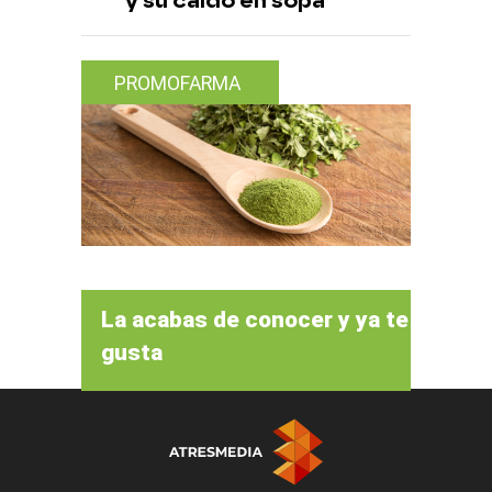
y su caldo en sopa
PROMOFARMA
La acabas de conocer y ya te
gusta