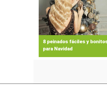
8 peinados fáciles y bonito
para Navidad