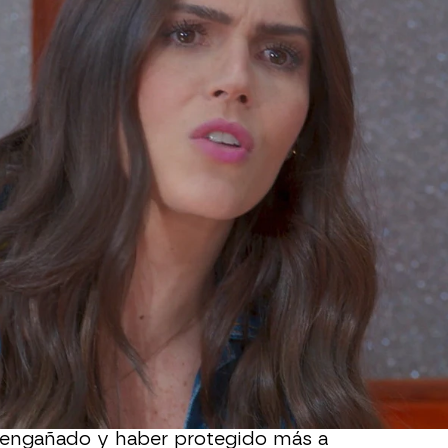
Whatsapp
Facebook
X
Flipboa
xico dispuesta a encontrar a Eduardo y
 los engaños y el dinero que le ha
 esclarecedora conversación con Ariadna
lo que pasó entre ellos dos.
Ariadna
sabía y no le dijo nada
.
e a la casa y se encara con Bárbara a
a engañado y haber protegido más a