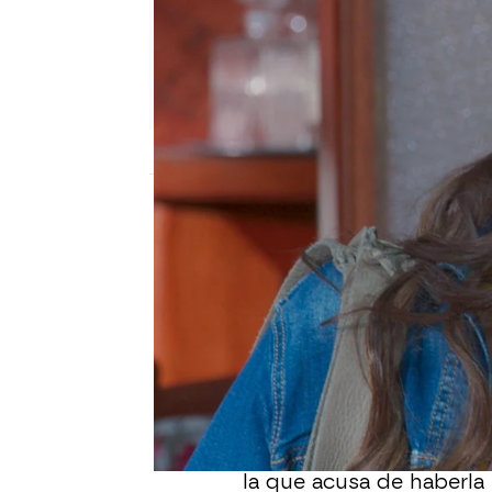
Nova
Madrid
Publicado:
03 de marzo de 2022, 19:34
Linda Brown está en Mé
hacerle pagar por todos
robado
. Ella tiene una
a la que le cuenta todo 
descubre que Bárbara lo 
Enfurecida, Ariadna acud
la que acusa de haberl