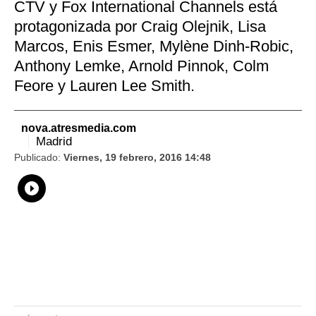
CTV y Fox International Channels está
protagonizada por Craig Olejnik, Lisa
Marcos, Enis Esmer, Mylène Dinh-Robic,
Anthony Lemke, Arnold Pinnok, Colm
Feore y Lauren Lee Smith.
nova.atresmedia.com
Madrid
Publicado:
Viernes, 19 febrero, 2016 14:48
Whatsapp
Compartir
Facebook
Twitter
Linkedin
Flipboard