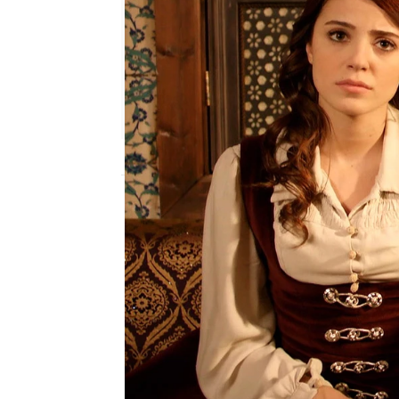
Nova
Madrid
Publicado:
07 de octubre de 2022, 23:04
Valide y Mahidevran
ve
del príncipe heredero,
M
harén. No quieren que 
'encapricharse' con una
deciden tratar un plan
p
esposa adecuada a su r