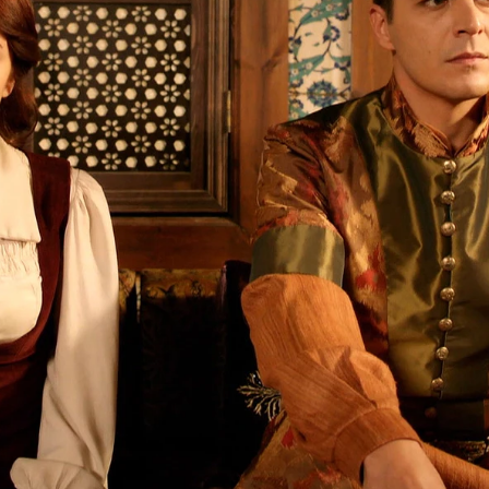
Whatsapp
Facebook
X
Flipboa
n con preocupación el acercamiento
ohamed, a una de las concubinas del
Mohamed cometa el error de
 mujer que no le convenga. Por eso
ara lograr que Mohamed tenga una
ango.