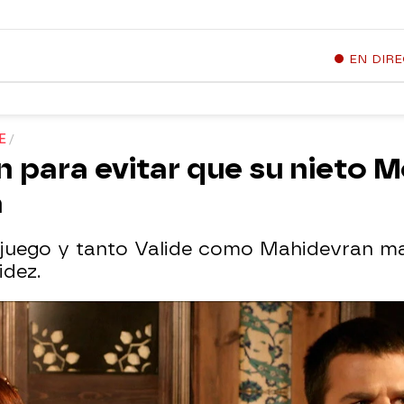
EN DIR
E
an para evitar que su nieto
a
en juego y tanto Valide como Mahidevran m
dez.