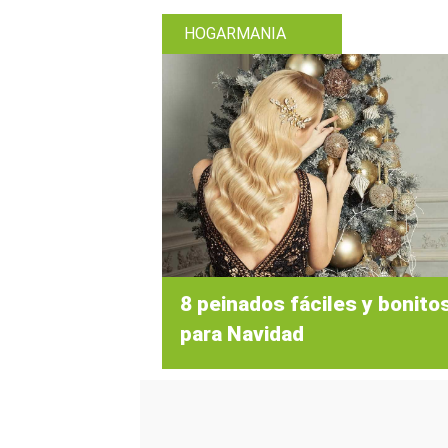
HOGARMANIA
8 peinados fáciles y bonito
para Navidad