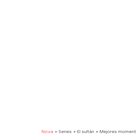
Nova
» Series
» El sultán
» Mejores momen