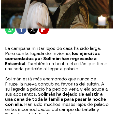
Nova
Madrid
Publicado:
05 de diciembre de 2022, 22:49
Whatsapp
Facebook
X
Flipboard
La campaña militar lejos de casa ha sido larga.
Pero con la llegada del invierno,
los ejércitos
comandados por Solimán han regresado a
Estambul
. También lo h hecho el sultán que tiene
una seria petición al llegar a palacio.
Solimán está más enamorado que nunca de
Firuze, la nueva concubina favorita del sultán. A
su llegada a palacio ha pedido verla y ella acude a
sus aposentos.
Solimán ha dejado de asistir a
una cena de toda la familia para pasar la noche
con ella
. Han sido muchos meses lejos de palacio
en las incomodidades del campo de batalla y