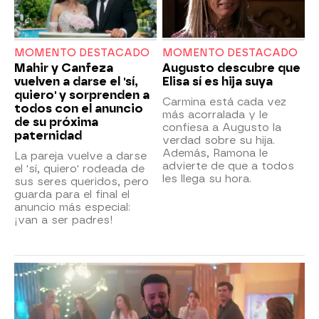
MOMENTO DESTACADO
MOMENTO DESTACADO
Mahir y Canfeza
Augusto descubre que
vuelven a darse el 'sí,
Elisa sí es hija suya
quiero' y sorprenden a
Carmina está cada vez
todos con el anuncio
más acorralada y le
de su próxima
confiesa a Augusto la
paternidad
verdad sobre su hija.
Además, Ramona le
La pareja vuelve a darse
advierte de que a todos
el 'sí, quiero' rodeada de
les llega su hora.
sus seres queridos, pero
guarda para el final el
anuncio más especial:
¡van a ser padres!