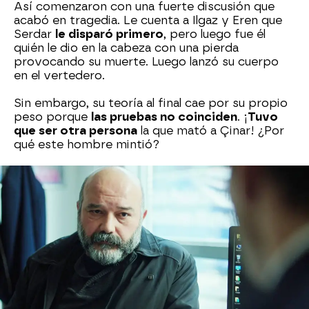
Así comenzaron con una fuerte discusión que
acabó en tragedia. Le cuenta a Ilgaz y Eren que
Serdar
le disparó primero
, pero luego fue él
quién le dio en la cabeza con una pierda
provocando su muerte. Luego lanzó su cuerpo
en el vertedero.
Sin embargo, su teoría al final cae por su propio
peso porque
las pruebas no coinciden
. ¡
Tuvo
que ser otra persona
la que mató a Çinar! ¿Por
qué este hombre mintió?
En el forcejeo con Çinar también estuvieron
presentes
Gül, Aylin, Osman, Parla, Tuğçe,
Merve y el patriarca de los Kaya: Merdan
. ¿Será
el asesino alguno de ellos?
Merdan les insistía en llevar al joven ante la
policía, pero
se les fue de las manos
y tras
enfrentarse todos a él, Serdar consiguió librarse
de Çinar que le estaba apuntando con una