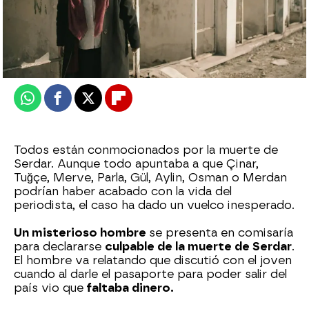
Nova
Publicado:
06 de marzo de 2026, 08:00
Whatsapp
Facebook
X
Flipboard
Todos están conmocionados por la muerte de
Serdar. Aunque todo apuntaba a que Çinar,
Tuğçe, Merve, Parla, Gül, Aylin, Osman o Merdan
podrían haber acabado con la vida del
periodista, el caso ha dado un vuelco inesperado.
Un misterioso hombre
se presenta en comisaría
para declararse
culpable de la muerte de Serdar
.
El hombre va relatando que discutió con el joven
cuando al darle el pasaporte para poder salir del
país vio que
faltaba dinero.