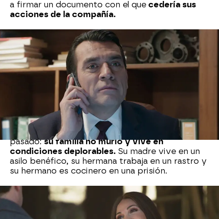
a firmar un documento con el que
cedería sus
acciones de la compañía.
La tía de Elsa no está dispuesta a ceder a sus
amenazas.
El padre de Elena pretende publicar
las fotografías en redes sociales, donde se la ve
en actitud cariñosa con un hombre. Irene es una
mujer discreta y respetable, pero s
e niega a
permitir que él siga al frente de la empresa.
Sin embargo, Irene también guarda un as bajo la
manga. Si Armando difunde esas imágenes, ella
está dispuesta a contar toda la verdad sobre su
pasado:
su familia no murió y vive en
condiciones deplorables.
Su madre vive en un
asilo benéfico, su hermana trabaja en un rastro y
su hermano es cocinero en una prisión.
Armando, obsesionado con mantener intacta su
reputación, teme que Irene destape su secreto