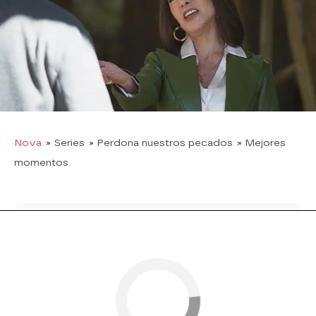
mejor guardado y decide acabar con su vida.
Termina arrojándola a un pozo en las
inmediaciones del rancho
y esconde sus
pertenencias y la azada con la que la asesinó en
su casa de campo.
¿Descubrirá Estela qué le ha ocurrido a su
hermana?
Nova
» Series
» Perdona nuestros pecados
» Mejores
momentos