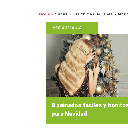
Nova
» Series
» Pasión de Gavilanes
» Noti
HOGARMANIA
8 peinados fáciles y bonito
para Navidad