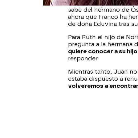
trata de no pensar en él
sabe del hermano de Ós
ahora que Franco ha he
de doña Eduvina tras su
Para Ruth el hijo de No
pregunta a la hermana
quiere conocer a su hijo
responder.
Mientras tanto, Juan no
estaba dispuesto a renun
volveremos a encontra