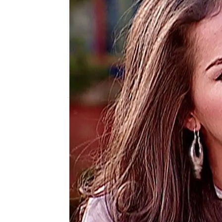
Nova
Publicado:
22 de noviembre de 2025, 22
La vida de Norma ha c
divorciado de Fernando
Ruth que no extraña a s
hacienda Elizondo y fing
embargo, sigue enamora
padre de su hijo.
Pero, p