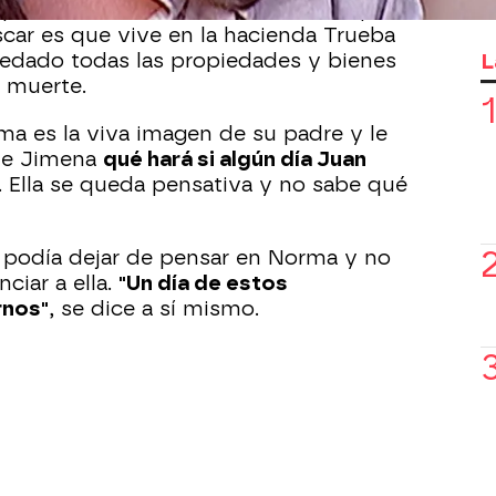
 para no sufrir. De hecho, lo único que
car es que vive en la hacienda Trueba
L
redado todas las propiedades y bienes
 muerte.
rma es la viva imagen de su padre y le
 de Jimena
qué hará si algún día Juan
. Ella se queda pensativa y no sabe qué
 podía dejar de pensar en Norma y no
ciar a ella.
"Un día de estos
rnos"
, se dice a sí mismo.