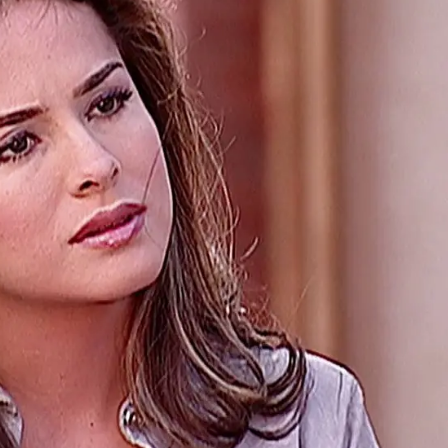
Whatsapp
Facebook
X
Flipboa
:30
ambiado.
Ha dado a luz a un bebé y se ha
.
La hermana de Jimena le confiesa a
u exmarido ahora que no vive en la
e no estar interesada en Juan. Sin
da de él y
no puede olvidar que es el
ara disimular, le asegura a su amiga que