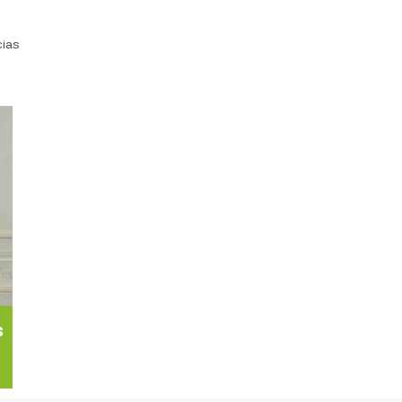
cias
s