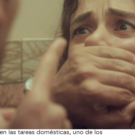
Whatsapp
Facebook
X
Flipboa
 de Ceyda,
uno de los vecinos de
 ella sube a su casa, buscando la
a que la encubra. Su vecina
Ceyda
abe su secreto
: es infiel a ese hombre
creto cuando acudió a casa de Arif
en las tareas domésticas, uno de los