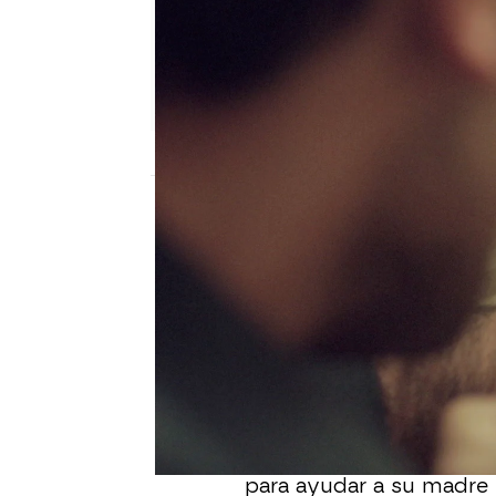
Nova
Publicado:
02 de febrero de 2023, 16:04
Un hombre llama a casa
Bahar. Inesperadamente,
protección de Bahar par
desconoce que Bahar s
con el padre de Arif.
Bahar descubrió este se
para ayudar a su madre 