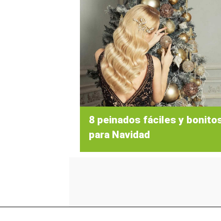
8 peinados fáciles y bonito
para Navidad