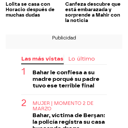
Lolita se casa con
Canfeza descubre que
Horacio después de
está embarazada y
muchas dudas
sorprende a Mahir con
la noticia
Las más vistas
Lo último
Bahar le confiesa a su
madre porqué su padre
tuvo ese terrible final
MUJER | MOMENTO 2 DE
MARZO
Bahar, víctima de Berşan:
la policía registra su casa