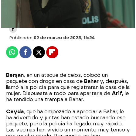
Nova
Publicado:
02 de marzo de 2023, 16:24
Whatsapp
Facebook
X
Flipboard
Berşan
, en un ataque de celos, colocó un
paquete con droga en casa de
Bahar
y, después,
llamó a la policía para que registraran la casa de la
mujer. Dispuesta a todo para apartarla de
Arif
, le
ha tendido una trampa a Bahar.
Ceyda
, que ha empezado a apreciar a Bahar, le
ha advertido y juntas han estado buscando ese
paquete, pero la policía ha llegado muy rápido.
Las vecinas han vivido un momento muy tenso y
con mucho miedo. Por suerte, no han