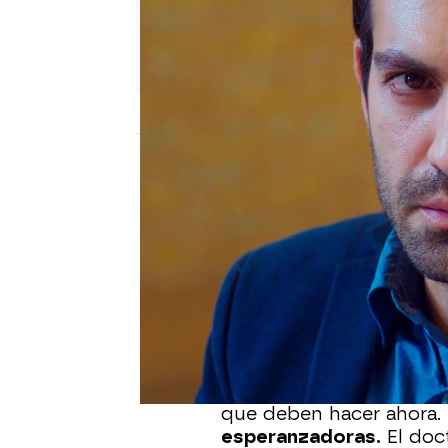
Nova
Publicado:
19 de diciembre de 2022, 16:3
Durante la función de te
tienen que llevar corrie
pero afortunadamente han
que se llevan Demir y 
Con la situación un po
para preguntarle cómo s
que deben hacer ahora.
esperanzadoras.
El doc