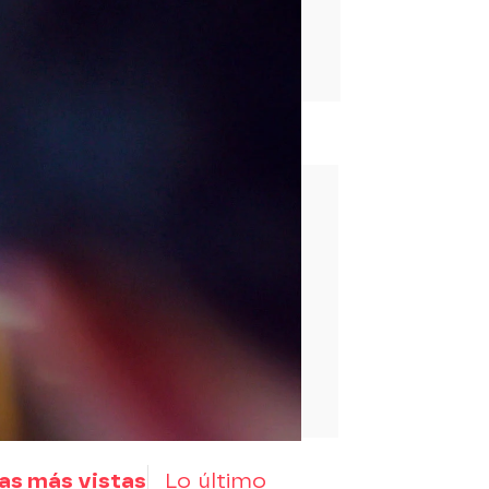
rd
as más vistas
Lo último