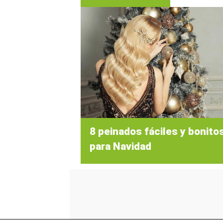
8 peinados fáciles y bonito
para Navidad