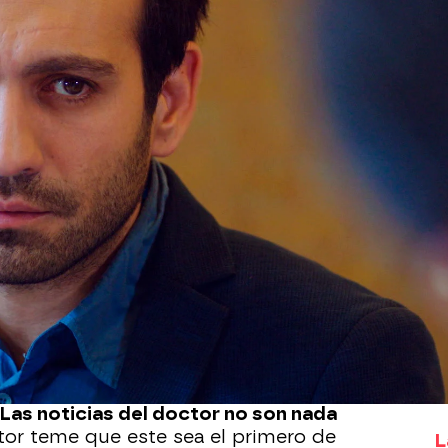
Whatsapp
Facebook
X
Flipboa
4
atro del colegio,
Öykü se desmaya y la
ndo al hospital
. Ha sufrido un infarto,
 logrado salvarle la vida. El susto
Candan es tremendo.
co más calmada, Demir acude al doctor
e encuentra la pequeña y qué es lo
Las noticias del doctor no son nada
tor teme que este sea el primero de
L