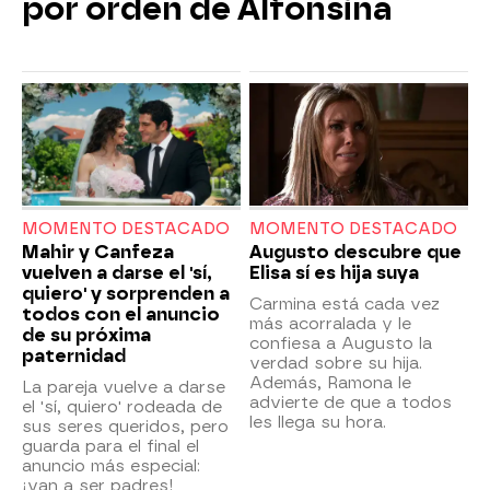
por orden de Alfonsina
MOMENTO DESTACADO
MOMENTO DESTACADO
Mahir y Canfeza
Augusto descubre que
vuelven a darse el 'sí,
Elisa sí es hija suya
quiero' y sorprenden a
Carmina está cada vez
todos con el anuncio
más acorralada y le
de su próxima
confiesa a Augusto la
paternidad
verdad sobre su hija.
Además, Ramona le
La pareja vuelve a darse
advierte de que a todos
el 'sí, quiero' rodeada de
les llega su hora.
sus seres queridos, pero
guarda para el final el
anuncio más especial:
¡van a ser padres!