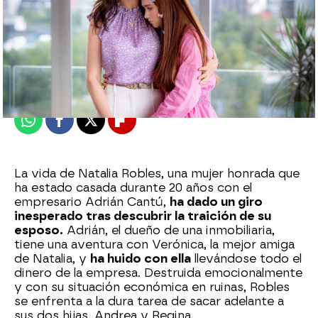
Nova
Publicado:
18 de octubre de 2024, 14:21
Whatsapp
Facebook
X
Flipboard
La vida de Natalia Robles, una mujer honrada que
ha estado casada durante 20 años con el
empresario Adrián Cantú,
ha dado un giro
inesperado tras descubrir la traición de su
esposo.
Adrián, el dueño de una inmobiliaria,
tiene una aventura con Verónica, la mejor amiga
de Natalia, y
ha huido con ella
llevándose todo el
dinero de la empresa. Destruida emocionalmente
y con su situación económica en ruinas, Robles
se enfrenta a la dura tarea de sacar adelante a
sus dos hijas, Andrea y Regina.