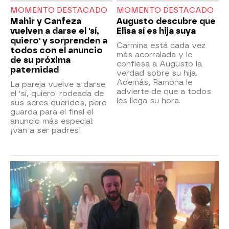
MOMENTO DESTACADO
MOMENTO DESTACADO
Mahir y Canfeza
Augusto descubre que
vuelven a darse el 'sí,
Elisa sí es hija suya
quiero' y sorprenden a
Carmina está cada vez
todos con el anuncio
más acorralada y le
de su próxima
confiesa a Augusto la
paternidad
verdad sobre su hija.
Además, Ramona le
La pareja vuelve a darse
advierte de que a todos
el 'sí, quiero' rodeada de
les llega su hora.
sus seres queridos, pero
guarda para el final el
anuncio más especial:
¡van a ser padres!