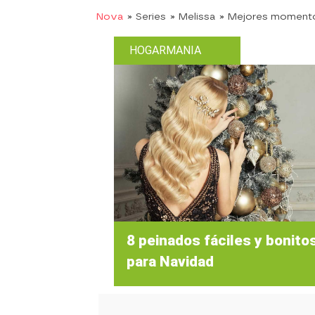
Nova
» Series
» Melissa
» Mejores moment
HOGARMANIA
8 peinados fáciles y bonito
para Navidad