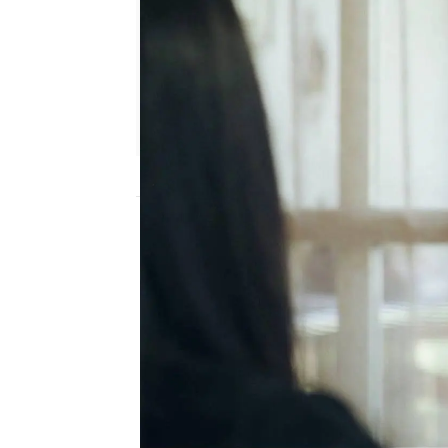
Nova
Publicado:
08 de octubre de 2023, 21:04
Melissa escribe su prime
La pequeña se inspira e
escribió a Cüneyt
para 
profesora decide no publ
la pequeña se está refir