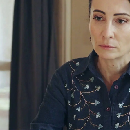
Whatsapp
Facebook
X
Flipboa
r artículo para el periódico del colegio.
n una carta de sentimental que Mahinur
hablar de los amores incompletos. Su
icar la noticia al darse cuenta de que
iendo a la hermana de Metin.