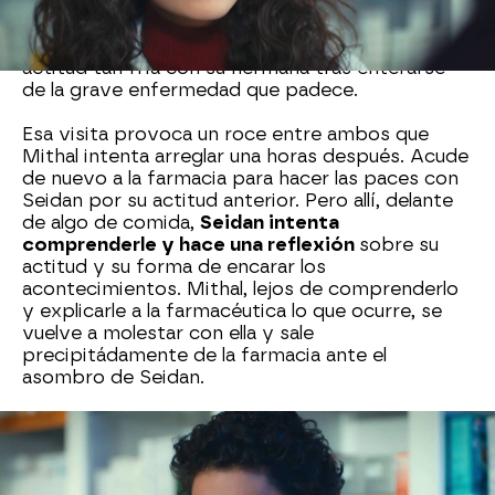
provoca la incredulidad en Seidan que no puede
imaginar como ese chico tan agradable que se
encuentra en su tienda, puede mantener una
actitud tan fría con su hermana tras enterarse
de la grave enfermedad que padece.
Esa visita provoca un roce entre ambos que
Mithal intenta arreglar una horas después. Acude
de nuevo a la farmacia para hacer las paces con
Seidan por su actitud anterior. Pero allí, delante
de algo de comida,
Seidan intenta
comprenderle y hace una reflexión
sobre su
actitud y su forma de encarar los
acontecimientos. Mithal, lejos de comprenderlo
y explicarle a la farmacéutica lo que ocurre, se
vuelve a molestar con ella y sale
precipitádamente de la farmacia ante el
asombro de Seidan.
Nova
» Series
» Melek
» Mejores momentos