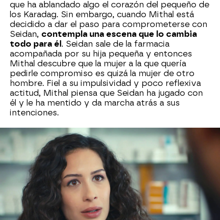
que ha ablandado algo el corazón del pequeño de
los Karadag. Sin embargo, cuando Mithal está
decidido a dar el paso para comprometerse con
Seidan,
contempla una escena que lo cambia
todo para él
. Seidan sale de la farmacia
acompañada por su hija pequeña y entonces
Mithal descubre que la mujer a la que quería
pedirle compromiso es quizá la mujer de otro
hombre. Fiel a su impulsividad y poco reflexiva
actitud, Mithal piensa que Seidan ha jugado con
él y le ha mentido y da marcha atrás a sus
intenciones.
Lo cierto es que l
a relación entre ambos
comenzaba a tomar unos derroteros algo más
tormentosos.
En una de sus visitas a la farmacia,
Seidan le comenta a Mithal que ya han llegado las
medicinas que necesita Melek y, sin saberlo,
termina confirmándole que su hermana sufre
cáncer. La reacción de Mithal es de
una sorpresa
inicial y bastante desapego al final
, lo que