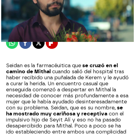
Nova
Publicado:
30 de enero de 2024, 22:47
Whatsapp
Facebook
X
Flipboard
Seidan es la farmacéuitica que
se cruzó en el
camino de Mithal
cuando salió del hospital tras
haber recibido una puñalada de Kerem y le ayudó
a curar la herida. Un encuentro casual que
enseguida comenzó a despertar en Mithal la
necesidad de conocer más profundamente a esa
mujer que le había ayudado desinteresadamente
con su problema. Seidan, que es su nombre,
se
ha mostrado muy cariñosa y receptiva
con el
impulsivo hijo de Seyit Alí y eso no ha pasado
desapercibido para Mithal. Poco a poco se ha
ido estableciendo entre ambos una complicidad