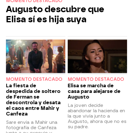
MOMENTO DESTACADO
Augusto descubre que
Elisa sí es hija suya
MOMENTO DESTACADO
MOMENTO DESTACADO
La fiesta de
Elisa se marcha de
despedida de soltero
casa para alejarse de
de Ferman se
Augusto
descontrola y desata
La joven decide
el caos entre Mahir y
abandonar la hacienda en
Canfeza
la que vivía junto a
Augusto, ahora que no es
Sare envía a Mahir una
su padre.
fotografía de Canfeza
junto a su exnovio y