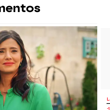
mentos
L