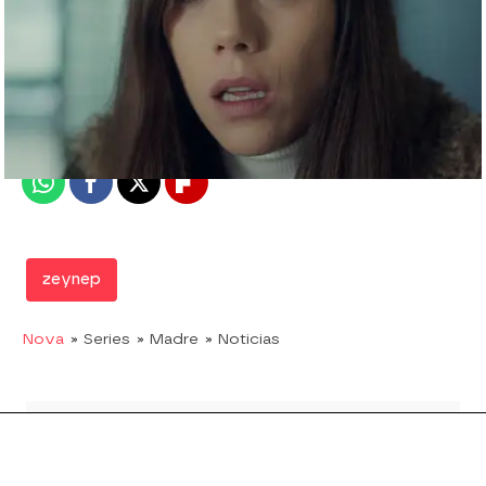
Nova
Madrid
Publicado:
26 de mayo de 2019, 22:02
Whatsapp
Facebook
X
Flipboard
zeynep
Nova
» Series
» Madre
» Noticias