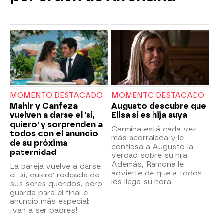
MOMENTO DESTACADO
MOMENTO DESTACADO
Mahir y Canfeza
Augusto descubre que
vuelven a darse el 'sí,
Elisa sí es hija suya
quiero' y sorprenden a
Carmina está cada vez
todos con el anuncio
más acorralada y le
de su próxima
confiesa a Augusto la
paternidad
verdad sobre su hija.
Además, Ramona le
La pareja vuelve a darse
advierte de que a todos
el 'sí, quiero' rodeada de
les llega su hora.
sus seres queridos, pero
guarda para el final el
anuncio más especial:
¡van a ser padres!