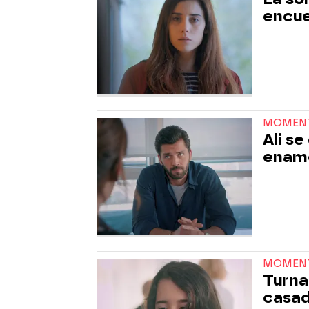
encue
MOMEN
Ali s
enamo
MOMEN
Turna
casa