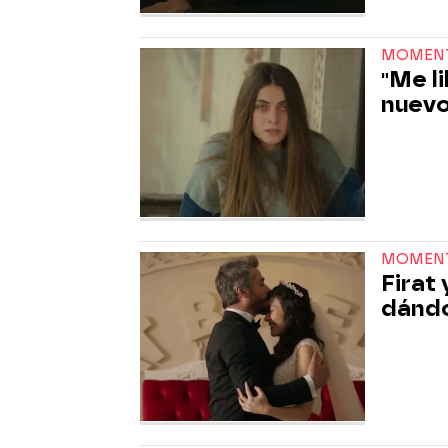
MOMENT
"Me li
nuevo
MOMENT
Firat
dándos