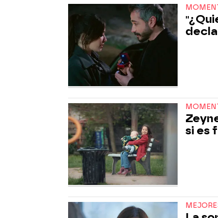
MOMENT
"¿Qui
decla
MOMEN
Zeyne
si es 
MEJORE
La so