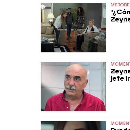
MEJORE
"¿Cóm
Zeyn
MOMEN
Zeyne
jefe 
MOMEN