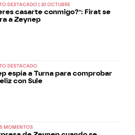
O DESTACADO | 30 OCTUBRE
eres casarte conmigo?": Firat se
ra a Zeynep
TO DESTACADO
p espía a Turna para comprobar
feliz con Sule
S MOMENTOS
rpresa de Zeynep cuando se