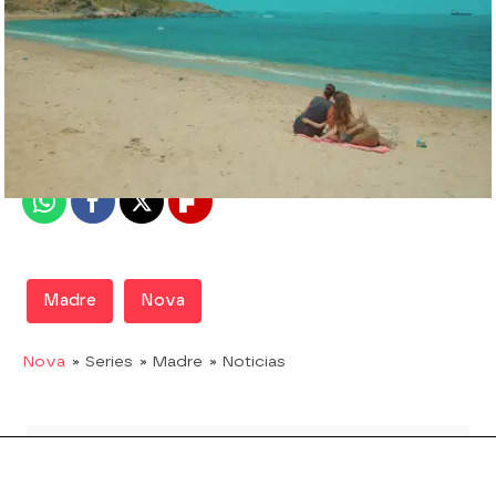
Nova
Madrid
Publicado:
23 de diciembre de 2019, 06:01
Whatsapp
Facebook
X
Flipboard
Madre
Nova
Nova
» Series
» Madre
» Noticias