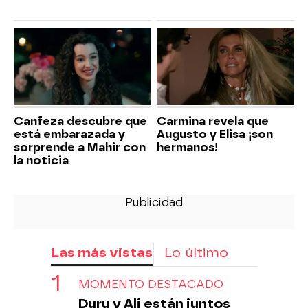
Canfeza descubre que
Carmina revela que
está embarazada y
Augusto y Elisa ¡son
sorprende a Mahir con
hermanos!
la noticia
Las más vistas
Lo último
MOMENTO DESTACADO
Duru y Ali están juntos