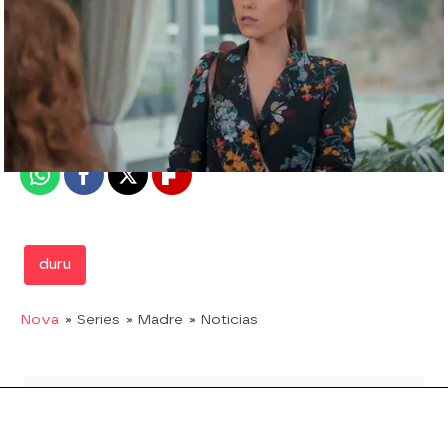
Nova
Madrid
Publicado:
19 de agosto de 2019, 00:02
Whatsapp
Facebook
X
Flipboard
duru
Nova
» Series
» Madre
» Noticias