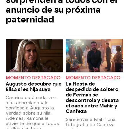
sorprenden a todos con el
anuncio de su próxima
paternidad
MOMENTO DESTACADO
MOMENTO DESTACADO
Augusto descubre que
La fiesta de
Elisa sí es hija suya
despedida de soltero
de Ferman se
Carmina está cada vez
descontrola y desata
más acorralada y le
el caos entre Mahir y
confiesa a Augusto la
Canfeza
verdad sobre su hija.
Además, Ramona le
Sare envía a Mahir una
advierte de que a todos
fotografía de Canfeza
les llega su hora.