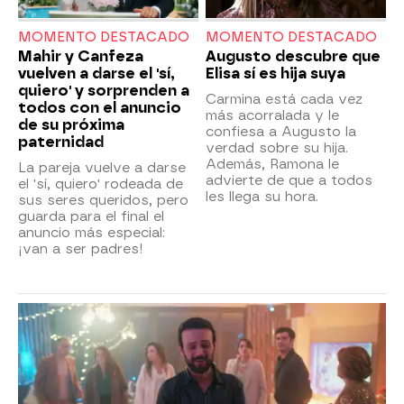
MOMENTO DESTACADO
MOMENTO DESTACADO
Mahir y Canfeza
Augusto descubre que
vuelven a darse el 'sí,
Elisa sí es hija suya
quiero' y sorprenden a
Carmina está cada vez
todos con el anuncio
más acorralada y le
de su próxima
confiesa a Augusto la
paternidad
verdad sobre su hija.
Además, Ramona le
La pareja vuelve a darse
advierte de que a todos
el 'sí, quiero' rodeada de
les llega su hora.
sus seres queridos, pero
guarda para el final el
anuncio más especial:
¡van a ser padres!