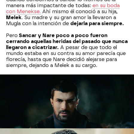
manera más impactante de todas:
en su boda
con Menekse.
Ahí mismo él conoció a su hija,
Melek
. Su madre y su gran amor la llevaron a
Mugla con la intención de
dejarla para siempre.
Pero
Sancar y Nare poco a poco fueron
cerrando aquellas heridas del pasado que nunca
llegaron a cicatrizar.
A pesar de que todo el
mundo estaba en su contra su amor parecía que
florecía, hasta que Nare decidió alejarse para
siempre, dejando a Melek a su cargo.
Cuando
Sancar pensaba que nunca más volvería
a amar
, su corazón empezó a latir de nuevo.
La
llegada de Mavi
fue una luz en medio de la
oscuridad, y esta vez no quiso esperar para
formalizar su relación. Juntos contruyeron una
familia formada por ellos dos y sus dos hijos,
Melek y Mehmet.