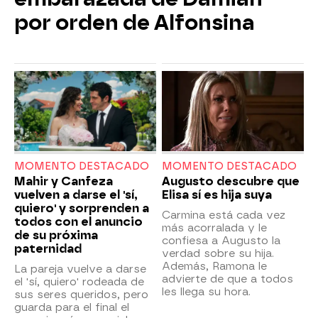
por orden de Alfonsina
MOMENTO DESTACADO
MOMENTO DESTACADO
Mahir y Canfeza
Augusto descubre que
vuelven a darse el 'sí,
Elisa sí es hija suya
quiero' y sorprenden a
Carmina está cada vez
todos con el anuncio
más acorralada y le
de su próxima
confiesa a Augusto la
paternidad
verdad sobre su hija.
Además, Ramona le
La pareja vuelve a darse
advierte de que a todos
el 'sí, quiero' rodeada de
les llega su hora.
sus seres queridos, pero
guarda para el final el