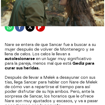
Nova
Madrid
Publicado:
26 de febrero de 2022, 22:49
Whatsapp
Facebook
X
Flipboard
Nare se entera de que Sancar fue a buscar a su
mujer después de volver de Montenegro y se
llena de celos. Los celos le llevan a
autolesionarse
en un lugar muy significativo
para la pareja, menos mal que está
Gediz para
curar sus heridas.
Después de llevar a Melek a desayunar con sus
tías, llega Sancar para hablar con Nare de Melek
de cómo van a repartirse el tiempo para así
poder disfrutar de su hija ambos. Pero, ante la
sorpresa de Sancar, los horarios que le ofrece
Nare son muy ajustados y escasos, y va a pasar