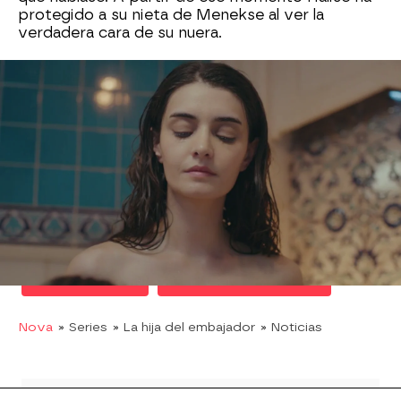
protegido a su nieta de Menekse al ver la
verdadera cara de su nuera.
Nare se entera de este hecho pero no quiere
que Menekse pierda el niño, por eso no la ataca.
Hasta que se entera de que ya ha pasado el
peligro
y que Sancar le ha pedido el divorcio.
Baja a la habitación de Menekse y estas son las
palabras que le reprocha.
Revive este momento en el video que
encabeza la noticia.
Neslihan Atagül
Series turcas de Nova
Nova
» Series
» La hija del embajador
» Noticias