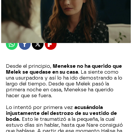
Almudena Carranza
Madrid
Publicado:
03 de julio de 2022, 02:05
Whatsapp
Facebook
X
Flipboard
Desde el principio,
Menekse no ha querido que
Melek se quedase en su casa
. La siente como
una usurpadora y así lo ha ido demostrando a lo
largo del tiempo. Desde que Melek pasó la
primera noche en casa, Menekse ha querido
hacer que se fuera.
Lo intentó por primera vez
acusándola
injustamente del destrozo de su vestido de
boda.
Esto le traumatizó a la pequeña, la cual
estuvo días sin hablar, hasta que Nare consiguió
que hablase. A partir de ese momento Halise ha