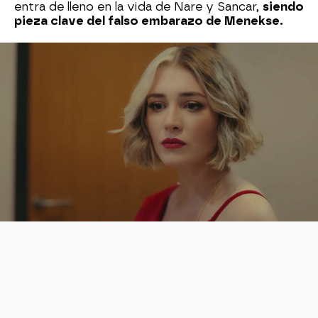
entra de lleno en la vida de Nare y Sancar,
siendo
pieza clave del falso embarazo de Menekse.
Desde ese momento no ha dejado de trabajar,
siendo imagen de varias marcas y apareciendo
en numerosos videoclips. También ha gravado
una serie con el personaje de
Meryem
, Furkan
Andiç.
¡Todos los sábados a las
22:00 horas
en 'La hija
del embajador' en
Nova
!