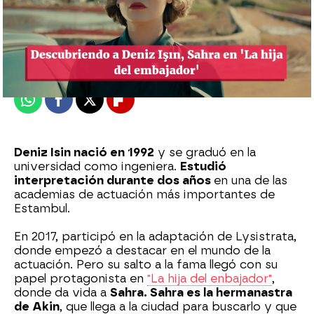
Almudena Carranza
Madrid
Publicado:
10 de septiembre de 2022, 10:05
Whatsapp
Facebook
X
Flipboard
Deniz Isin nació en 1992
y se graduó en la
universidad como ingeniera.
Estudió
interpretación durante dos años
en una de las
academias de actuación más importantes de
Estambul.
En 2017, participó en la adaptación de Lysistrata,
donde empezó a destacar en el mundo de la
actuación. Pero su salto a la fama llegó con su
papel protagonista en
"La hija del enbajador"
,
donde da vida a
Sahra.
Sahra es la hermanastra
de Akin
, que llega a la ciudad para buscarlo y que