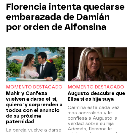
Florencia intenta quedarse
embarazada de Damián
por orden de Alfonsina
MOMENTO DESTACADO
MOMENTO DESTACADO
Mahir y Canfeza
Augusto descubre que
vuelven a darse el 'sí,
Elisa sí es hija suya
quiero' y sorprenden a
Carmina está cada vez
todos con el anuncio
más acorralada y le
de su próxima
confiesa a Augusto la
paternidad
verdad sobre su hija.
Además, Ramona le
La pareja vuelve a darse