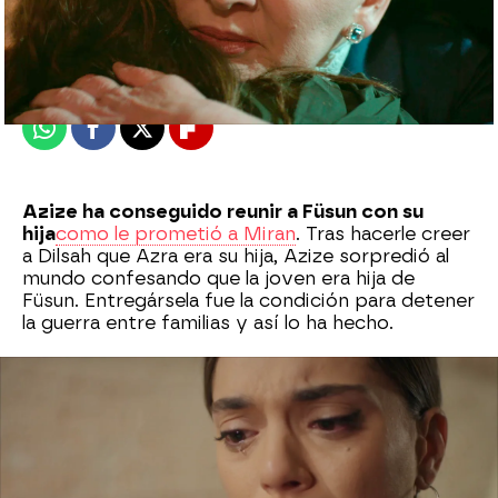
Nova
Madrid
Publicado:
30 de octubre de 2021, 23:03
Whatsapp
Facebook
X
Flipboard
Azize ha conseguido reunir a Füsun con su
hija
como le prometió a Miran
. Tras hacerle creer
a Dilsah que Azra era su hija, Azize sorpredió al
mundo confesando que la joven era hija de
Füsun. Entregársela fue la condición para detener
la guerra entre familias y así lo ha hecho.
Ahora,
madre e hija se han juntado por primera
vez
. Ambas llevan muchos años sin saber de la
existencia de la otra y las dudas de Azra sobre lo
que ocurrió son infinitas.