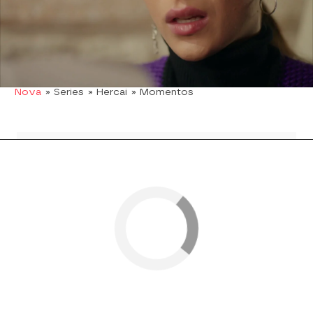
¿Qué versión le dará Füsun? Descúbrelo en el
vídeo que encabeza esta noticia.
Noticias
Hija secreta
Madre
series turca
Nova
» Series
» Hercai
» Momentos