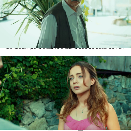
propio Mert. Salih, el padre de Gúlru se enfrenta
a él y ambos tienen un grave enfrentamiento del
que luego se entera Gülru. Acude muy enfadada a
hablar con Mert y pretende romper con él. La
situación de Mert no es muy cómoda y sabe que
la culpa es de su padre. Le exige que se disculpe
con la familia Çicek. Mert quiere hacer como si
no hubiera pasado nada y acude a la mansión de
los Sipahi para pedirle a Gülru que se case con él.
Nova
» Series
» Guerra de rosas
» Mejores momentos