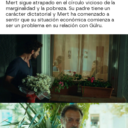
Mert sigue atrapado en el círculo vicioso de la
marginalidad y la pobreza. Su padre tiene un
carácter dictatorial y Mert ha comenzado a
sentir que su situación económica comienza a
ser un problema en su relación con Gülru.
Los celos comienzan a aflorar en Mert
lo que
provoca los primeros enfrentamientos en la
pareja. Después de uno de ellos, Gülru se ha
enfadado mucho con Mert y este quiere hacer
las paces con ella. Acude a su casa para que le
perdone pero allí termina escuchando una
conversación entre las hermanas que le hacen
desistir de su intención de hablar con Gülru. Le
empiezan a comparar con Ömer y claro, Mert
siente que le desprecian.
Por si fuera poco, e
l padre de Mert coincide
con el de Gülru
en la cafetería y tiene unas
palabras poco amables sobre su hija y sobre el