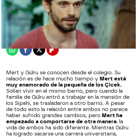
Nova
Publicado:
20 de junio de 2024, 23:33
Whatsapp
Facebook
X
Flipboard
Mert y Gülru se conocen desde el colegio. Su
relación es de hace mucho tiempo y
Mert está
muy enamorado de la pequeña de los Çicek.
Solían vivir en el mismo barrio, pero cuando la
familia de Gülru entró a trabajar en la mansión de
los Sipahi, se trasladaron a otro barrio. A pesar
de todo esto la relación entre ambos no parece
haber sufrido grandes cambios, pero
Mert ha
empezado a comportarse de otra manera
. la
vida de ambos ha sido diferente. Mientras Gülru
ha logrado sacarse una carrera universitaria,