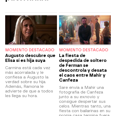
MOMENTO DESTACADO
MOMENTO DESTACADO
Augusto descubre que
La fiesta de
Elisa sí es hija suya
despedida de soltero
de Ferman se
Carmina está cada vez
descontrola y desata
más acorralada y le
el caos entre Mahir y
confiesa a Augusto la
Canfeza
verdad sobre su hija.
Además, Ramona le
Sare envía a Mahir una
advierte de que a todos
fotografía de Canfeza
les llega su hora.
junto a su exnovio y
consigue despertar sus
celos. Mientras tanto, una
fiesta con bailarinas en su
propia casa termina fuera