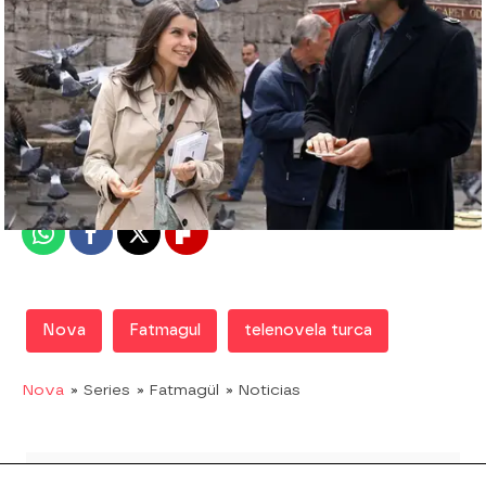
Nova
Madrid
Publicado:
11 de abril de 2018, 22:01
Whatsapp
Facebook
X
Flipboard
Nova
Fatmagul
telenovela turca
Nova
» Series
» Fatmagül
» Noticias