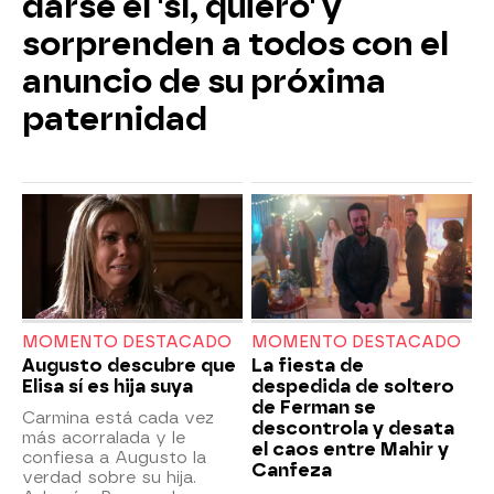
darse el 'sí, quiero' y
sorprenden a todos con el
anuncio de su próxima
paternidad
MOMENTO DESTACADO
MOMENTO DESTACADO
Augusto descubre que
La fiesta de
Elisa sí es hija suya
despedida de soltero
de Ferman se
Carmina está cada vez
descontrola y desata
más acorralada y le
el caos entre Mahir y
confiesa a Augusto la
Canfeza
verdad sobre su hija.