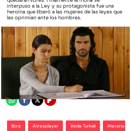
quedaran libres. Finalmente la moral se
interpuso a la Ley y su protagonista fue una
heroína que liberó a las mujeres de las leyes que
las oprimían ante los hombres.
Nova
Madrid
Publicado:
07 de marzo de 2019, 11:18
Whatsapp
Facebook
X
Flipboard
libro
Atresplayer
Veda Turkali
Historia