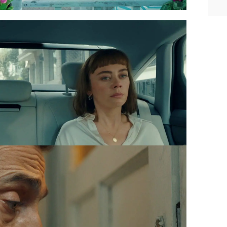
en el devastador incendio
producido
nizada por Rüya. La joven quiere
junto a su hija Günes, alejada de su
 al final,
Çelebi descubre que no ha
a con su paradero. Ahora, vive con el
acogió en su hogar al intentar huir de
 transmite un mensaje claro: si no
natorio, irás a prisión.
"No luches
 puedes ganar", le asegura a Cemre.
arido y no está dispuesta a
en a coincidir en el colegio de
Çelebi, en lugar de amenazarla, juega
e burla de ella al preguntarla
á con su hija
si no es solvente