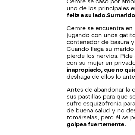
Cemre se casó por amor 
uno de los principales e
feliz a su lado.
Su marido
Cemre se encuentra en l
jugando con unos gatito
contenedor de basura y
Cuando llega su marido Çe
pierde los nervios. Pide
con su mujer en privad
inapropiado, que no qui
deshaga de ellos lo ante
Antes de abandonar la c
sus pastillas para que s
sufre esquizofrenia para
de buena salud y no de
tomárselas, pero él se p
golpea fuertemente.