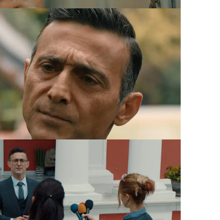
cararle ante los medios de
 de haberla envenenado con falsos
anuncia que no parará hasta conseguir
 de su hija.
o a quedarse de brazos cruzados y
e comunicación para defenderse de las
sobre él.
Recalca que está muy
d mental de su esposa
y que lo único
su hija.
 a Cemre por desequilibrada
sca, ahora, desprestigiar a su esposa
a que es infiel. Para ello, se presenta
 Cemre se ha refugiado unos días con
distas y la policía. Çelebi asegura que
 Gunes, ya que
un juez ha determinado