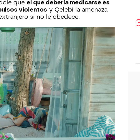
ndole que
el que debería medicarse es
pulsos violentos
y Çelebi la amenaza
extranjero si no le obedece.
e de su esposo, pero ningún abogado
que en su expediente médico figura
icológicos y que se está sometiendo a
gado, al que visita, los moratones que
o propiciados por su marido, pero, aún
eja que no se separe de su marido. Le
torial médico,
ningún juez le daría la
es.
Cemre no está dispuesta a rendirse
o a la salida del bufete de abogados y
ra amenazarla.
Si sigue sin tomarse la
 internar en un psiquiátrico
y no verá a