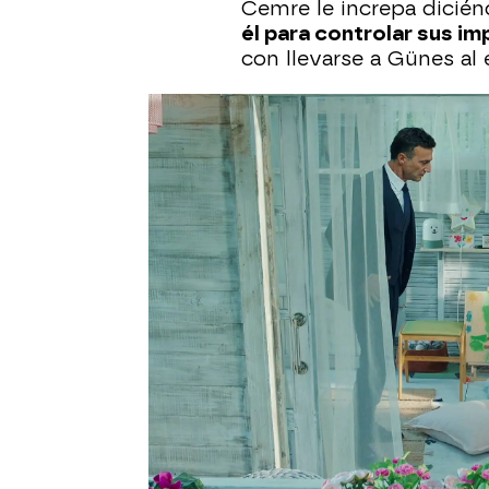
Cemre le increpa dicié
él para controlar sus im
con llevarse a Günes al 
Cemre desea divorciars
quiere llevar su caso
por
que tiene problemas ps
un fuerte tratamiento.
La joven muestra al abo
tiene por todo su cuerp
así, el letrado le acons
asegura que, con su his
custodia de su hija Gün
fácilmente.
Çelebi la está esperand
aprovecha la ocasión pa
medicación, la volverá a