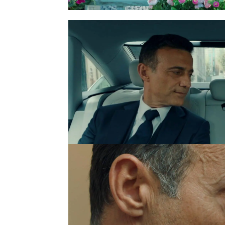
su hija nunca más.
Cemre finge su muerte 
en la gala benéfica orga
empezar una nueva vida 
despiadado marido. Pero,
fallecido en el fuego
y d
periodista Ozan, que la 
su esposo. Su marido le
aceptas ingresar en un sa
contra mí, sabes que no
Cemre ya no teme a su m
obedecerle.
Ambos vuelv
Günes. En esta ocasión, 
con sus sentimientos.
S
sarcásticamente qué har
económicamente.