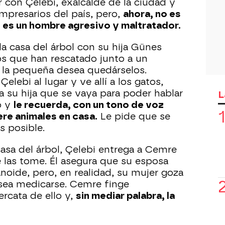
con Çelebi, exalcalde de la ciudad y
mpresarios del país, pero,
ahora, no es
 es un hombre agresivo y maltratador.
a casa del árbol con su hija Günes
s que han rescatado junto a un
 la pequeña desea quedárselos.
lebi al lugar y ve allí a los gatos,
 a su hija que se vaya para poder hablar
L
o y
le recuerda, con un tono de voz
ere animales en casa.
Le pide que se
s posible.
asa del árbol, Çelebi entrega a Cemre
e las tome. Él asegura que su esposa
noide, pero, en realidad, su mujer goza
sea medicarse. Cemre finge
ercata de ello y,
sin mediar palabra, la