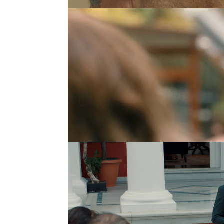
Cemre intenta desenmas
comunicación.
Le acusa
diagnósticos médicos y 
el divorcio y la custodia
Çelebi no está dispuest
convoca a los medios d
acusaciones que pesan 
preocupado por la salu
que desea es proteger a 
Después de hacer pasar
públicamente,
Çelebi bu
haciendo creer a la prens
en casa de Ozan, donde
su hija Günes, con perio
viene a por la pequeña