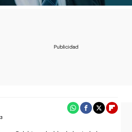
Whatsapp
Facebook
X
Flipboa
03