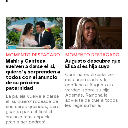
MOMENTO DESTACADO
MOMENTO DESTACADO
Mahir y Canfeza
Augusto descubre que
vuelven a darse el 'sí,
Elisa sí es hija suya
quiero' y sorprenden a
Carmina está cada vez
todos con el anuncio
más acorralada y le
de su próxima
confiesa a Augusto la
paternidad
verdad sobre su hija.
Además, Ramona le
La pareja vuelve a darse
advierte de que a todos
el 'sí, quiero' rodeada de
les llega su hora.
sus seres queridos, pero
guarda para el final el
anuncio más especial:
¡van a ser padres!