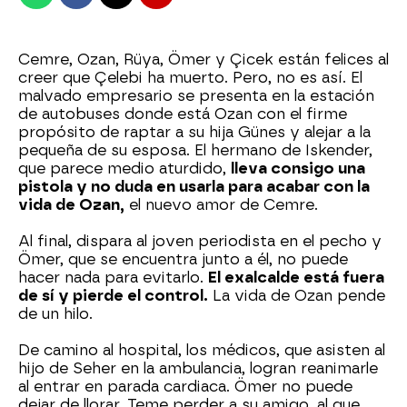
Cemre, Ozan, Rüya, Ömer y Çicek están felices al
creer que Çelebi ha muerto. Pero, no es así. El
malvado empresario se presenta en la estación
de autobuses donde está Ozan con el firme
propósito de raptar a su hija Günes y alejar a la
pequeña de su esposa. El hermano de Iskender,
que parece medio aturdido,
lleva consigo una
pistola y no duda en usarla para acabar con la
vida de Ozan,
el nuevo amor de Cemre.
Al final, dispara al joven periodista en el pecho y
Ömer, que se encuentra junto a él, no puede
hacer nada para evitarlo.
El exalcalde está fuera
de sí y pierde el control.
La vida de Ozan pende
de un hilo.
De camino al hospital, los médicos, que asisten al
hijo de Seher en la ambulancia, logran reanimarle
al entrar en parada cardiaca. Ömer no puede
dejar de llorar. Teme perder a su amigo, al que