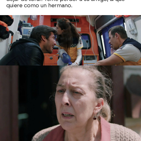
quiere como un hermano.
Rüya y Keyno descubren lo ocurrido y se quedan
impactadas por la noticia. De mutuo acuerdo
deciden acudir hasta la casa de la madre de Ozan
para informarle de que su hijo se debate entra la
vida y la muerte.
Seher se derrumba al saber
que está muy grave.
Cemre, llega al hospital con su hija Günes para
interesarse por el estado de salud del hombre
que le ha devuelto la felicidad. En ese momento,
Tomris le está operando y nadie sabe si Ozan
logrará sobrevivir.
La mujer de Çelebi se siente
culpable de lo ocurrido y pide perdón al marido
de Rüya.
Ömer intenta tranquilizarla.
En
realidad, él se siente responsable de lo sucedido
al no poder evitar que Çelebi disparara el arma.
Cemre tiene la esperanza de que Ozan logré
salir adelante.