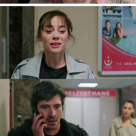
Ömer telefonea al comisario para saber si tienen
alguna pista sobre el paradero del exalcalde,
pero, de momento, no lo han localizado. El
marido de Rüya se sienta tan impotente por lo
ocurrido a su amigo Ozan que toma una
determinación: si la policía no toma cartas en el
asunto, lo hará él.
Compra un arma con la
intención de acabar, de una vez por todas, con
la vida de Celebi
y pide a su mujer que no
intervenga en la decisión que ha tomado.
Nova
» Series
» En llamas
» Mejores momentos