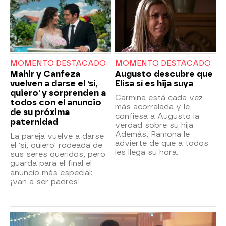
MOMENTO DESTACADO
MOMENTO DESTACADO
Mahir y Canfeza
Augusto descubre que
vuelven a darse el 'sí,
Elisa sí es hija suya
quiero' y sorprenden a
Carmina está cada vez
todos con el anuncio
más acorralada y le
de su próxima
confiesa a Augusto la
paternidad
verdad sobre su hija.
Además, Ramona le
La pareja vuelve a darse
advierte de que a todos
el 'sí, quiero' rodeada de
les llega su hora.
sus seres queridos, pero
guarda para el final el
anuncio más especial:
¡van a ser padres!