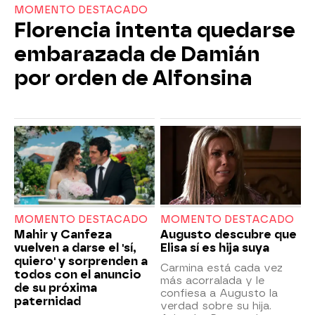
MOMENTO DESTACADO
Florencia intenta quedarse
embarazada de Damián
por orden de Alfonsina
MOMENTO DESTACADO
MOMENTO DESTACADO
Mahir y Canfeza
Augusto descubre que
vuelven a darse el 'sí,
Elisa sí es hija suya
quiero' y sorprenden a
Carmina está cada vez
todos con el anuncio
más acorralada y le
de su próxima
confiesa a Augusto la
paternidad
verdad sobre su hija.