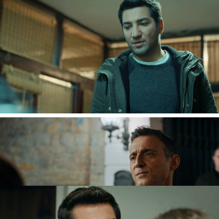
Ozan sospecha que Çelebi está detrás de todo
esto
y acude a su casa para hablar con él. Está
convencido de que el marido de Cemre ha
comprado su deuda para poder así chantajearle.
Pero, el exalcalde de la ciudad asegura que él solo
lo hizo para que su mujer no se quedara en la calle
si, finalmente, el prestamista se apropiaba de su
vivienda.
El amigo de Ömer se sorprende al ver
a Cemre en casa de su marido.
No se imagina
que la prima de Rüya está allí porque su hija
Günes está enferma.
Ozan llega a casa abatido tras lo sucedido. No se
imaginaba que Çelebi fuera hacerse cargo de su
deuda y al ver a Cemre allí le ha entristecido. El
periodista
le cuenta a su madre que ya pagó la
deuda y que su tío le ha ofrecido un trabajo.
Nova
» Series
» En llamas
» Mejores momentos