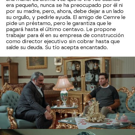
era pequeño, nunca se ha preocupado por él ni
por su madre, pero, ahora, debe dejar a un lado
su orgullo, y pedirle ayuda. El amigo de Cemre le
pide un préstamo, pero le garantiza que le
pagará hasta el último centavo. Le propone
trabajar para él en su empresa de construcción
como director ejecutivo sin cobrar hasta que
salde su deuda. Su tío acepta encantado.
Ozan ya dispone del dinero para saldar su
deuda con el fiador
y acude, con Ömer, a
entregárselo. El novio de Rüya, que sabe que su
amigo ha pasado un auténtico infierno para
conseguir el dinero, no puede evitar golpear al
hombre que ha estado amenazando a Ozan. Se
produce un forcejeo entre ellos y el prestamista
no acepta el dinero.
Les asegura que, un
hombre, cuya identidad no revela, ya le ha
pagado.