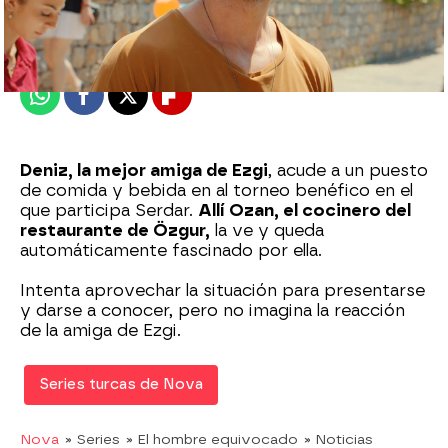
Madrid
Publicado:
02 de diciembre de 2021, 23:18
Whatsapp
Facebook
X
Flipboard
Deniz, la mejor amiga de Ezgi
, acude a un puesto
de comida y bebida en al torneo benéfico en el
que participa Serdar.
Allí Ozan, el cocinero del
restaurante de Özgur,
la ve y queda
automáticamente fascinado por ella.
Intenta aprovechar la situación para presentarse
y darse a conocer, pero no imagina la reacción
de la amiga de Ezgi.
Series turcas de Nova
Nova
» Series
» El hombre equivocado
» Noticias