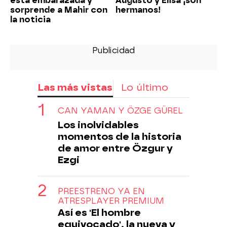
está embarazada y
Augusto y Elisa ¡son
sorprende a Mahir con
hermanos!
la noticia
Las más vistas
Lo último
CAN YAMAN Y ÖZGE GÜREL
Los inolvidables
momentos de la historia
de amor entre Özgur y
Ezgi
PREESTRENO YA EN
ATRESPLAYER PREMIUM
Así es 'El hombre
equivocado', la nueva y