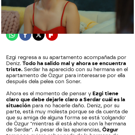
Nova
Madrid
Publicado:
13 de enero de 2022, 23:00
Whatsapp
Facebook
X
Flipboard
Ezgi regresa a su apartamento acompañada por
Deniz.
Todo ha salido mal y ahora se encuentra
triste.
Serdar ha aparecido con su hermana en el
apartamento de Özgur para interesarse por ella
después dela pelea con Soner.
Ahora es el momento de pensar y
Ezgi tiene
claro que debe dejarle claro a Serdar cuál es la
situación
para no hacerle daño. Deniz, por su
parte, está muy molesta porque se da cuenta de
que su amiga de alguna forma se está 'colgando'
de Özgur "mientras él está ahora con la hermana
de Serdar". A pesar de las apariencias,
Özgur