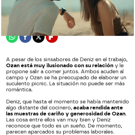
Nova
Madrid
Publicado:
25 de febrero de 2022, 02:04
Whatsapp
Facebook
X
Flipboard
A pesar de los sinsabores de Deniz en el trabajo,
Ozan está muy ilusionado con su relación
y le
propone salir a comer juntos. Ambos acuden al
campo y Ozan se ha preocupado de elaborar un
suculento picnic. La situación no puede ser más
romántica.
Deniz, que hasta el momento se había mantenido
algo distante del cocinero,
acaba rendida ante
las muestras de cariño y generosidad de Ozan
.
Las cosa entre ellos van muy bien y Deniz
reconoce que todo es un sueño. De momento,
parecen aparcados su problemas laborales.