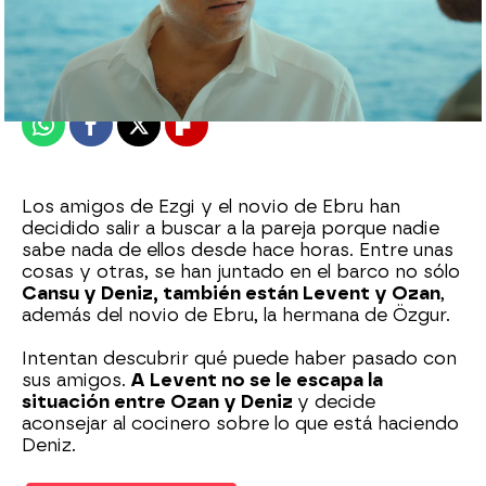
Nova
Madrid
Publicado:
17 de diciembre de 2021, 06:08
Whatsapp
Facebook
X
Flipboard
Los amigos de Ezgi y el novio de Ebru han
decidido salir a buscar a la pareja porque nadie
sabe nada de ellos desde hace horas. Entre unas
cosas y otras, se han juntado en el barco no sólo
Cansu y Deniz, también están Levent y Ozan
,
además del novio de Ebru, la hermana de Özgur.
Intentan descubrir qué puede haber pasado con
sus amigos.
A Levent no se le escapa la
situación entre Ozan y Deniz
y decide
aconsejar al cocinero sobre lo que está haciendo
Deniz.