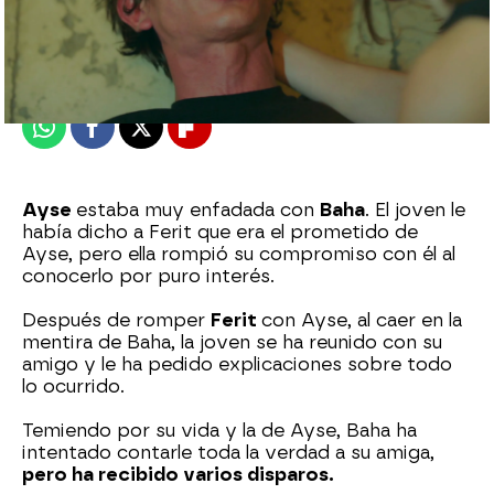
Nova
Publicado:
23 de abril de 2023, 01:13
Whatsapp
Facebook
X
Flipboard
Ayse
estaba muy enfadada con
Baha
. El joven le
había dicho a Ferit que era el prometido de
Ayse, pero ella rompió su compromiso con él al
conocerlo por puro interés.
Después de romper
Ferit
con Ayse, al caer en la
mentira de Baha, la joven se ha reunido con su
amigo y le ha pedido explicaciones sobre todo
lo ocurrido.
Temiendo por su vida y la de Ayse, Baha ha
intentado contarle toda la verdad a su amiga,
pero ha recibido varios disparos.