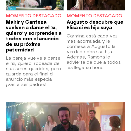
MOMENTO DESTACADO
MOMENTO DESTACADO
Mahir y Canfeza
Augusto descubre que
vuelven a darse el 'sí,
Elisa sí es hija suya
quiero' y sorprenden a
Carmina está cada vez
todos con el anuncio
más acorralada y le
de su próxima
confiesa a Augusto la
paternidad
verdad sobre su hija.
Además, Ramona le
La pareja vuelve a darse
advierte de que a todos
el 'sí, quiero' rodeada de
les llega su hora.
sus seres queridos, pero
guarda para el final el
anuncio más especial:
¡van a ser padres!