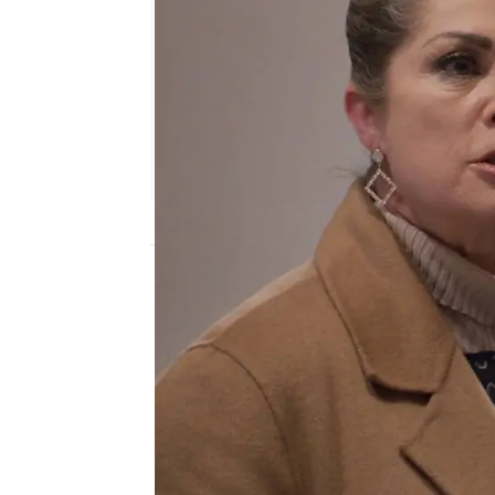
Nova
Publicado:
10 de marzo de 2026, 21:30
Columba y Ramsés se v
Ciudad de México que el
amorosos. Sin embargo,
móvil de Josefa alertán
infiel. ¿Habrá sido Col