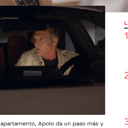
polo hasta el apartamento donde
ntra Ramsés con Columba. Al entrar,
L
dra al ver a su propia nuera vestida
erior. Incapaz de comprender lo que
 a su marido que la haya engañado con
l
y la madre de sus nietos.
aprovecha la situación para confesar
a a Josefa, y ella también admite sus
y a detener para buscar mi felicidad"
,
ubear.
carse y asegura que mantiene una
 suegro porque Gael siempre la ha
a no está dispuesta a perdonar una
agar bien caro", les advierte, furiosa.
 apartamento, Apolo da un paso más y