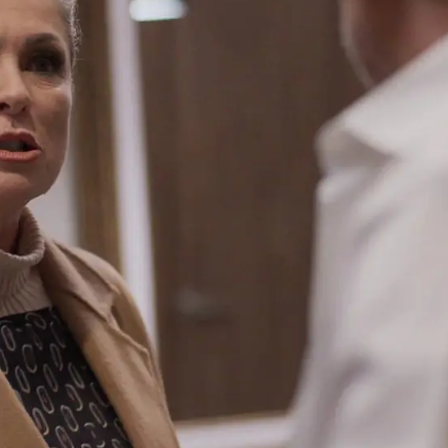
Whatsapp
Facebook
X
Flipboa
en a escondidas
en un apartamento de
 empresario utiliza para sus escarceos
 alguien envía
un mensaje anónimo al
dole de que su marido le está siendo
umba?