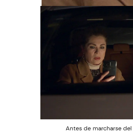
Josefa acude junto a A
supuestamente se encue
la mujer se queda de pie
únicamente con ropa int
está viendo, l
e reprocha
la esposa de su hijo Gae
En ese momento, Apolo 
delante de todos que am
sentimientos.
"No me vo
le dice a Ramsés sin tit
Columba intenta justifi
relación secreta con su
despreciado. Pero Josef
traición así. "Lo vais a p
Antes de marcharse del