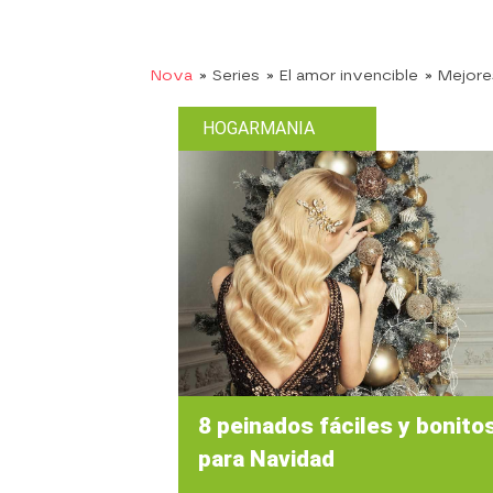
Nova
» Series
» El amor invencible
» Mejor
HOGARMANIA
8 peinados fáciles y bonito
para Navidad