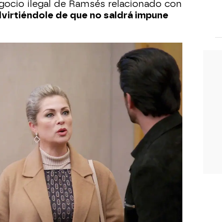
gocio ilegal de Ramsés relacionado con
virtiéndole de que no saldrá impune
 casa, le cuenta a Gael que su padre le
mba. El joven se queda en shock y no
ujer haya mantenido una relación en
adre. Ahora todo empieza a encajar:
ado que Ramsés protegía demasiado a
 hará Josefa ahora:
¿tomará una
a la madre de sus nietos?