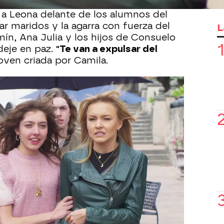
rece Kika, la hija de Gael y Columba,
 a Leona delante de los alumnos del
ar maridos y la agarra con fuerza del
L
amín, Ana Julia y los hijos de Consuelo
deje en paz.
"Te van a expulsar del
 joven criada por Camila.
ue Kika se marche y Leona se siente
rido, pese al apoyo de sus hijos
rmitir que mi prima descargue todo su
la supuesta sobrina de Gael. Sin
e con buenos ojos que Leona haya
ntimental con quien cree que es su tío.
le explica que su historia con David
rir quién es Gael, decidió darle una
n argumento que no convence a Ana
és con mi tío.
No estáis pensando en
ado", le reprocha, dolida.