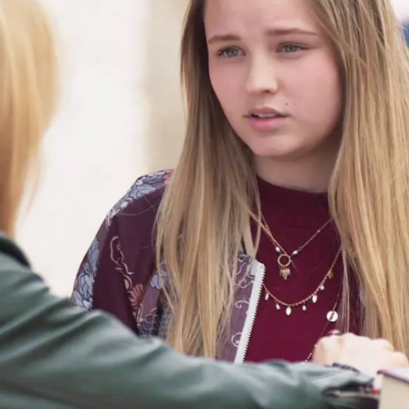
Whatsapp
Facebook
X
Flipboa
mín al colegio
y allí se encuentra con
a con entusiasmo. Bravo la reprende por
lación con Romeo y, en ese momento,
fiesa que siempre ha estado enamorado