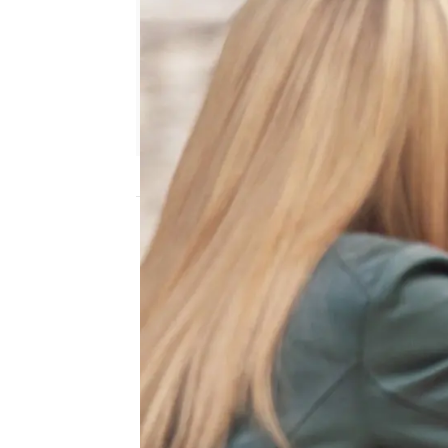
Nova
Publicado:
19 de febrero de 2026, 21:35
Leona acompaña a Benja
Ana Julia, que la salud
haber hablado de su re
llega el joven y le con
de ella.