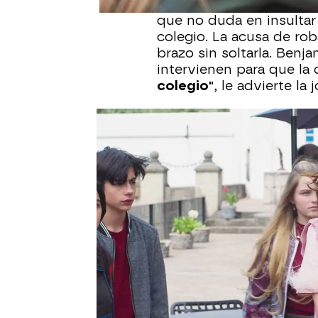
Mientras conversan, apa
que no duda en insultar
colegio. La acusa de rob
brazo sin soltarla. Benj
intervienen para que la 
colegio"
, le advierte la
Finalmente, consiguen q
avergonzada por lo ocur
biológicos.
"No voy a pe
odio contra ti"
, le dice 
embargo, la joven no v
iniciado una relación se
Para disculparse,
Leona 
terminó
y que, al descub
oportunidad al amor. U
Julia. "
No apoyo que est
quién puede salir lastim