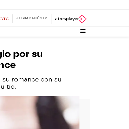
PROGRAMACIÓN TV
ECTO
gio por su
ance
or su romance con su
u tío.