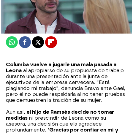
Nova
Publicado:
28 de enero de 2026, 21:30
Whatsapp
Facebook
X
Flipboard
Columba vuelve a jugarle una mala pasada a
Leona
al apropiarse de su propuesta de trabajo
durante una presentación ante la junta de
ejecutivos de la empresa cervecera. “Está
plagiando mi trabajo”, denuncia Bravo ante Gael,
pero él no puede respaldarla al no tener pruebas
que demuestren la traición de su mujer.
Aun así,
el hijo de Ramsés decide no tomar
medidas
ni prescindir de Leona como su
asesora, una decisión que ella agradece
profundamente.
"Gracias por confiar en mí y