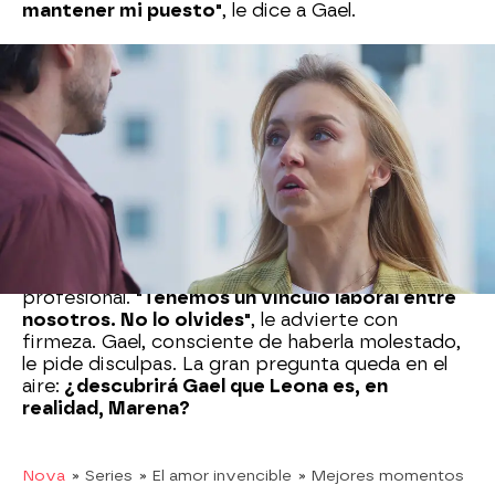
mantener mi puesto"
, le dice a Gael.
Por su parte, el marido de Columba confía
plenamente en la capacidad de Leona y le
confiesa que estar cerca de ella le hace sentir
bien, ya que
le recuerda a Marena Ramos,
el
gran amor de su vida. "Tienes los mismos ojos
que mi Marena", le revela el empresario.
Leona, visiblemente incómoda, le pide que no
vuelva a mencionar a su antiguo amor y le deja
claro que su relación debe ser estrictamente
profesional.
"Tenemos un vínculo laboral entre
nosotros. No lo olvides"
, le advierte con
firmeza. Gael, consciente de haberla molestado,
le pide disculpas. La gran pregunta queda en el
aire:
¿descubrirá Gael que Leona es, en
realidad, Marena?
Nova
» Series
» El amor invencible
» Mejores momentos