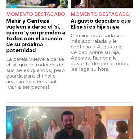
MOMENTO DESTACADO
MOMENTO DESTACADO
Mahir y Canfeza
Augusto descubre que
vuelven a darse el 'sí,
Elisa sí es hija suya
quiero' y sorprenden a
Carmina está cada vez
todos con el anuncio
más acorralada y le
de su próxima
confiesa a Augusto la
paternidad
verdad sobre su hija.
Además, Ramona le
La pareja vuelve a darse
advierte de que a todos
el 'sí, quiero' rodeada de
les llega su hora.
sus seres queridos, pero
guarda para el final el
anuncio más especial:
¡van a ser padres!