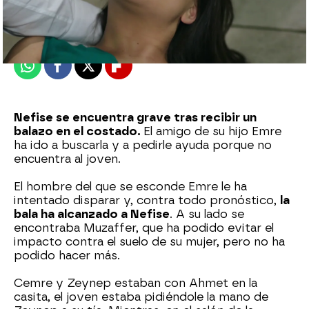
Madrid
Publicado:
06 de octubre de 2022, 21:42
Whatsapp
Facebook
X
Flipboard
Nefise se encuentra grave tras recibir un
balazo en el costado.
El amigo de su hijo Emre
ha ido a buscarla y a pedirle ayuda porque no
encuentra al joven.
El hombre del que se esconde Emre le ha
intentado disparar y, contra todo pronóstico,
la
bala ha alcanzado a Nefise
. A su lado se
encontraba Muzaffer, que ha podido evitar el
impacto contra el suelo de su mujer, pero no ha
podido hacer más.
Cemre y Zeynep estaban con Ahmet en la
casita, el joven estaba pidiéndole la mano de