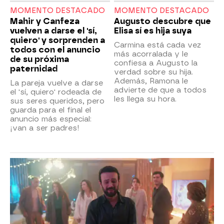
MOMENTO DESTACADO
MOMENTO DESTACADO
Mahir y Canfeza
Augusto descubre que
vuelven a darse el 'sí,
Elisa sí es hija suya
quiero' y sorprenden a
Carmina está cada vez
todos con el anuncio
más acorralada y le
de su próxima
confiesa a Augusto la
paternidad
verdad sobre su hija.
Además, Ramona le
La pareja vuelve a darse
advierte de que a todos
el 'sí, quiero' rodeada de
les llega su hora.
sus seres queridos, pero
guarda para el final el
anuncio más especial:
¡van a ser padres!