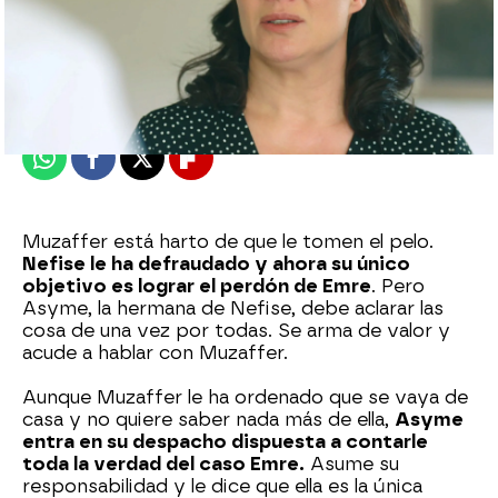
Nova
Publicado:
09 de marzo de 2023, 22:04
Whatsapp
Facebook
X
Flipboard
Muzaffer está harto de que le tomen el pelo.
Nefise le ha defraudado y ahora su único
objetivo es lograr el perdón de Emre
. Pero
Asyme, la hermana de Nefise, debe aclarar las
cosa de una vez por todas. Se arma de valor y
acude a hablar con Muzaffer.
Aunque Muzaffer le ha ordenado que se vaya de
casa y no quiere saber nada más de ella,
Asyme
entra en su despacho dispuesta a contarle
toda la verdad del caso Emre.
Asume su
responsabilidad y le dice que ella es la única