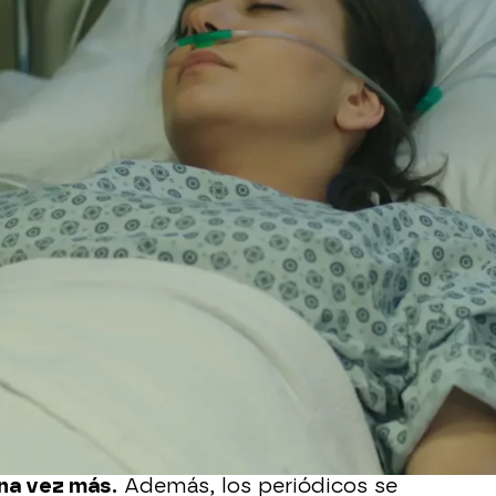
Whatsapp
Facebook
X
Flipboa
ndiente de Nefise
, es la principal
poco a poco se han ido uniendo más
 desde el encarcelamiento de Onur
hosa de Cemre.
ad pero Zeynep le ha pillado en una
no le deja en buen lugar, haciendo que
una vez más.
Además, los periódicos se