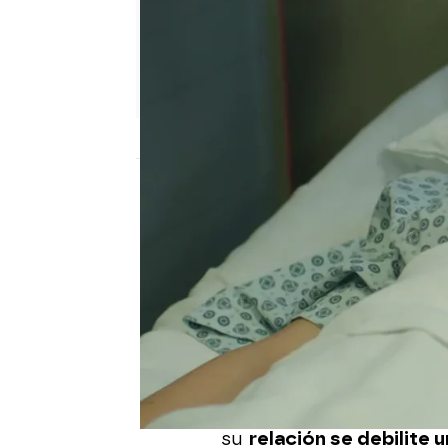
Nova
Publicado:
24 de enero de 2023, 21:49
Todo el mundo sigue pe
preocupación. Aunque 
problemas a la familia,
hasta la actitud sospec
Onur ha salido en libert
conversación en la que 
su
relación se debilite 