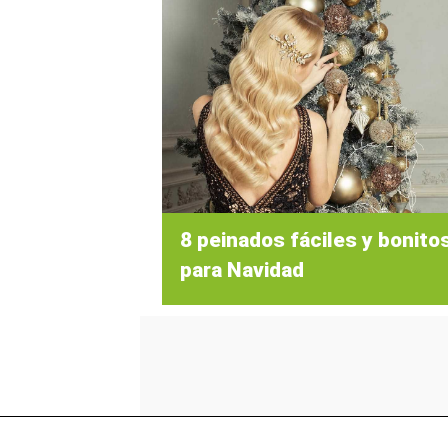
8 peinados fáciles y bonito
para Navidad