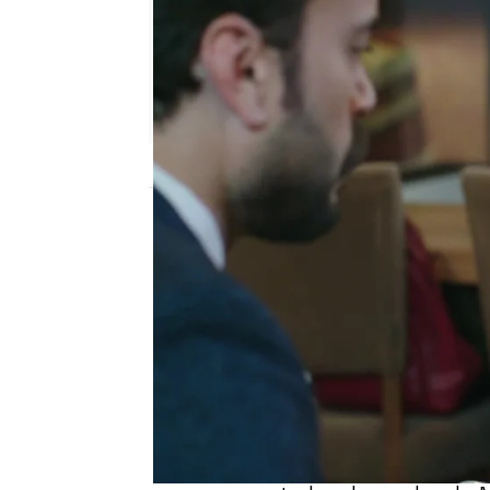
Nova
Publicado:
10 de enero de 2023, 21:49
Azime y Tuba han tenid
en el hospital. Este de
Nefise, ya que
Tuba iba
de Cemal y Nefise.
Tuba llegó a esta concl
entre Nefise y Cemal, p