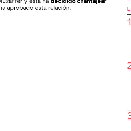
Muzaffer y esta ha
decidido chantajear
ha aprobado esta relación.
L