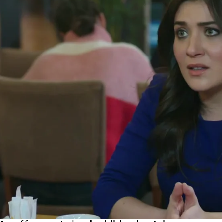
Whatsapp
Facebook
X
Flipboa
o un accidente de coche
y ambas están
safortunado accidente ha favorecido a
 a contarle a Muzaffer que Emre es hijo
usión al escuchar una conversación
ero que malinterpretó. Además se lo ha