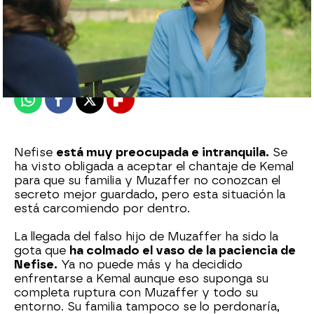
Nova
Publicado:
16 de febrero de 2023, 21:49
Whatsapp
Facebook
X
Flipboard
Nefise
está muy preocupada e intranquila.
Se
ha visto obligada a aceptar el chantaje de Kemal
para que su familia y Muzaffer no conozcan el
secreto mejor guardado, pero esta situación la
está carcomiendo por dentro.
La llegada del falso hijo de Muzaffer ha sido la
gota que
ha colmado el vaso de la paciencia de
Nefise.
Ya no puede más y ha decidido
enfrentarse a Kemal aunque eso suponga su
completa ruptura con Muzaffer y todo su
entorno. Su familia tampoco se lo perdonaría,