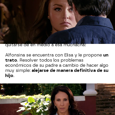
aunque a Carmina no le guste nada la situación.
Por otro lado, Alfonsina está preocupada de ver
a Florencia tan inquieta y propone que se casen
cuando antes. Pero la prometida lo que propone
es marcharse a México. Gabino va a contarle a
Alfonsina que su hijo
Damián
también está
demasiado
preocupado por Elisa. ¡
No consigue
quitarse de en medio a esa muchacha!
Alfonsina se encuentra con Elisa y le propone
un
trato
. Resolver todos los problemas
económicos de su padre a cambio de hacer algo
muy simple:
alejarse de manera definitiva de su
hijo
.
Elisa no tiene nada que pensar, lo único que tiene
que hacer su madre es decirle a Damián que
no
busque a su antigua amiga.