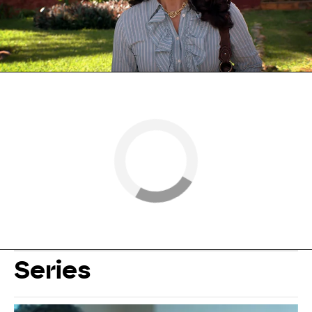
Nova
» Series
» Abismo de pasión
» Mejores
momentos
Series