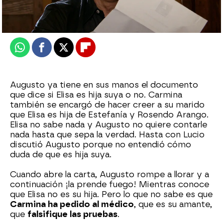
Publicado:
29 de junio de 2026, 21:00
Whatsapp
Facebook
X
Flipboard
Augusto ya tiene en sus manos el documento
que dice si Elisa es hija suya o no. Carmina
también se encargó de hacer creer a su marido
que Elisa es hija de Estefanía y Rosendo Arango.
Elisa no sabe nada y Augusto no quiere contarle
nada hasta que sepa la verdad. Hasta con Lucio
discutió Augusto porque no entendió cómo
duda de que es hija suya.
Cuando abre la carta, Augusto rompe a llorar y a
continuación ¡la prende fuego! Mientras conoce
que Elisa no es su hija. Pero lo que no sabe es que
Carmina ha pedido al médico
, que es su amante,
que
falsifique las pruebas
.