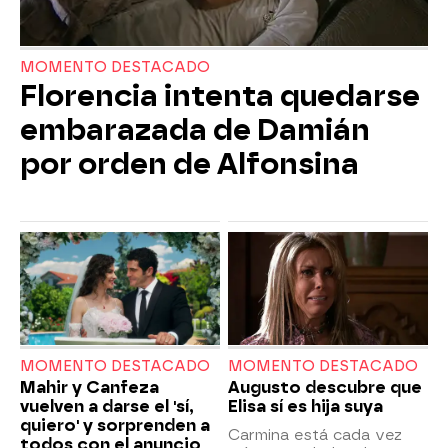
MOMENTO DESTACADO
Florencia intenta quedarse
embarazada de Damián
por orden de Alfonsina
MOMENTO DESTACADO
MOMENTO DESTACADO
Mahir y Canfeza
Augusto descubre que
vuelven a darse el 'sí,
Elisa sí es hija suya
quiero' y sorprenden a
Carmina está cada vez
todos con el anuncio