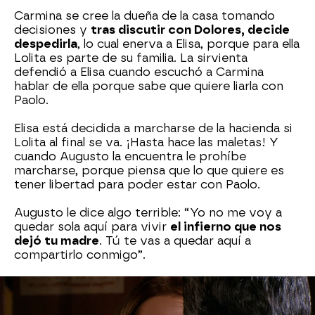
Carmina se cree la dueña de la casa tomando
decisiones y
tras discutir con Dolores, decide
despedirla
, lo cual enerva a Elisa, porque para ella
Lolita es parte de su familia. La sirvienta
defendió a Elisa cuando escuchó a Carmina
hablar de ella porque sabe que quiere liarla con
Paolo.
Elisa está decidida a marcharse de la hacienda si
Lolita al final se va. ¡Hasta hace las maletas! Y
cuando Augusto la encuentra le prohíbe
marcharse, porque piensa que lo que quiere es
tener libertad para poder estar con Paolo.
Augusto le dice algo terrible: “Yo no me voy a
quedar sola aquí para vivir
el infierno que nos
dejó tu madre
. Tú te vas a quedar aquí a
compartirlo conmigo”.
Al final Augusto permite que
Lolita se quede
en
la casa para que Elisa pueda quedarse también,